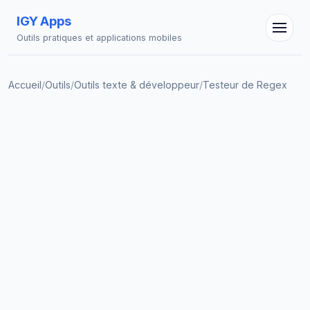
IGY Apps
Outils pratiques et applications mobiles
Accueil
/
Outils
/
Outils texte & développeur
/
Testeur de Regex
Assistant IGY
En ligne — Posez vos questions