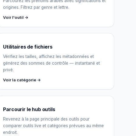
Parcourez les prénoms arabes avec significations et
origines. Filtrez par genre et lettre.
Voir l'outil →
Utilitaires de fichiers
Vérifiez les tailles, affichez les métadonnées et
générez des sommes de contrôle — instantané et
privé.
Voir la catégorie →
Assistant IGY
En ligne — Posez vos questions
Parcourir le hub outils
Revenez à la page principale des outils pour
comparer outils live et catégories prévues au même
endroit.