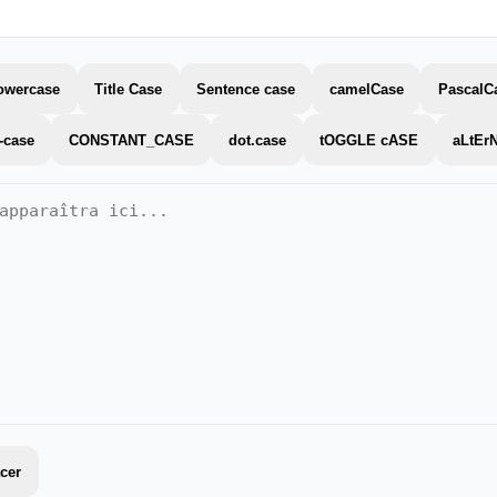
owercase
Title Case
Sentence case
camelCase
PascalC
-case
CONSTANT_CASE
dot.case
tOGGLE cASE
aLtEr
acer