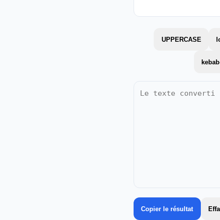
UPPERCASE
l
kebab
Copier le résultat
Eff