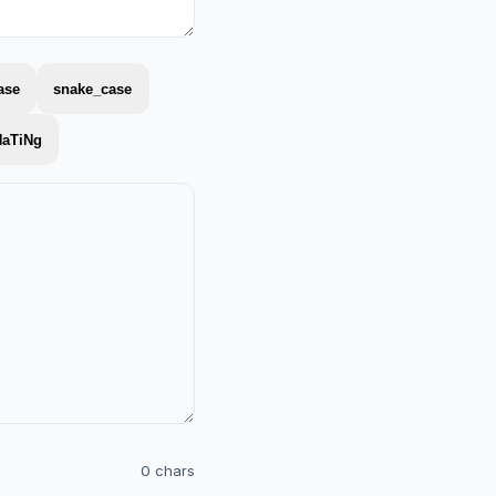
ase
snake_case
NaTiNg
0 chars