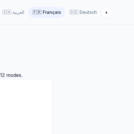
◐
🇸🇦
العربية
🇫🇷
Français
🇩🇪
Deutsch
 12 modes.