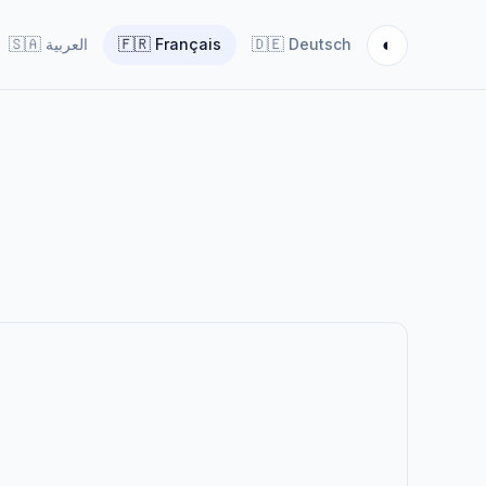
◐
🇸🇦
العربية
🇫🇷
Français
🇩🇪
Deutsch