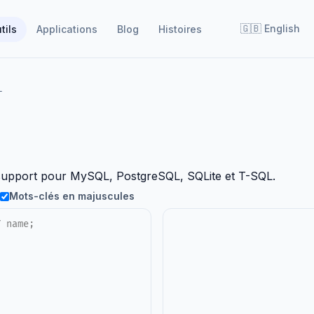
🇬🇧
English
tils
Applications
Blog
Histoires
L
 support pour MySQL, PostgreSQL, SQLite et T-SQL.
Mots-clés en majuscules