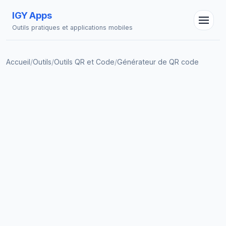
IGY Apps
Outils pratiques et applications mobiles
Accueil
/
Outils
/
Outils QR et Code
/
Générateur de QR code
Assistant IGY
En ligne — Posez vos questions