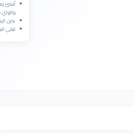
والواي فاي 
عاين الرمز
تبقى الب