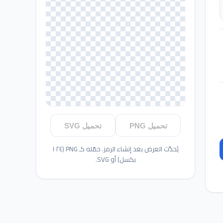
تحميل PNG
تحميل SVG
يُحدَّث العرض بعد إنشاء الرمز. حمّله كـ PNG (١٠٢٤
بكسل) أو SVG.