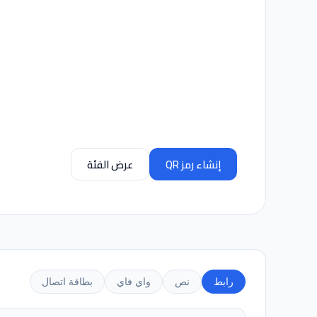
إنشاء رمز QR
عرض الفئة
رابط
نص
واي فاي
بطاقة اتصال