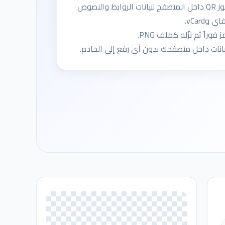
أنشئ رموز QR داخل المتصفح لبيانات الروابط والنصوص
وvCard.
 فوراً ثم نزّله كملف PNG.
يانات داخل متصفحك بدون أي رفع إلى الخادم.