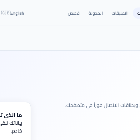
🇬🇧
ت
التطبيقات
المدونة
قصص
English
ما الذي تف
بياناتك تب
خادم.