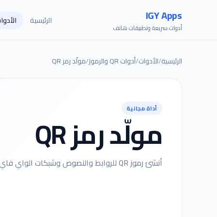
IGY Apps
الرئيسية
الأدوا
أدوات سريعة وتطبيقات هاتف
الرئيسية
/
الأدوات
/
أدوات QR والرموز
/
مولّد رمز QR
أداة مجانية
مولّد رمز QR
أنشئ رموز QR للروابط والنصوص وشبكات الواي فاي وبطاقات الاتصال فوراً في متصفحك.