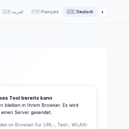
◐
🇸🇦
العربية
🇫🇷
Français
🇩🇪
Deutsch
ses Tool bereits kann
n bleiben in Ihrem Browser. Es wird
 einen Server gesendet.
es im Browser für URL-, Text-, WLAN-