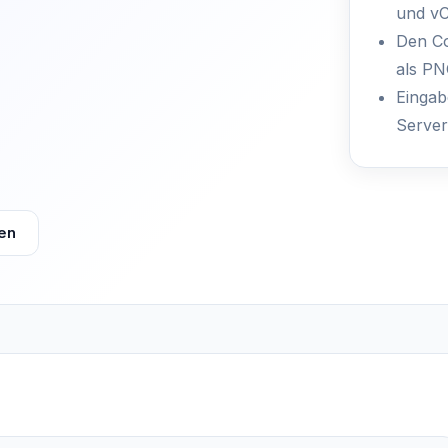
und vC
Den Co
als PN
Eingab
Server
en