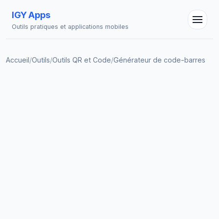
IGY Apps
Outils pratiques et applications mobiles
Accueil
/
Outils
/
Outils QR et Code
/
Générateur de code-barres
Assistant IGY
En ligne — Posez vos questions