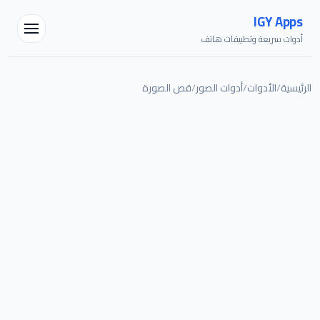
IGY Apps
أدوات سريعة وتطبيقات هاتف
الرئيسية
/
الأدوات
/
أدوات الصور
/
قص الصورة
مساعد IGY
متصل — اسألني أي شيء