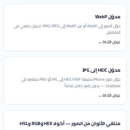
محوّل WebP
حوّل الصور إلى WebP أو من WebP إلى PNG/JPEG. تحويل دفعي في
المتصفح.
عرض الأداة →
محوّل HEIC إلى JPG
حوّل صور iPhone بصيغة HEIC/HEIF إلى JPG أو PNG مباشرة في
متصفحك — بدون رفع، خاص تماماً.
عرض الأداة →
منتقي الألوان من الصور — أكواد HEX وRGB وHSL