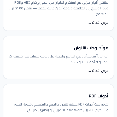
منتقي ألوان مرئي مع استخراج الألوان من الصور وإخراج HEX وRGB
وHSL ونسخ إلى الحافظة ولوحة ألوان قابلة للحفظ — يعمل 100% في
المتصفح.
عرض الأداة →
مولّد لوحات الألوان
اختر لوناً أساسياً ووضع التناغم واحصل على لوحة جميلة. صدّر كمتغيرات
CSS أو قائمة HEX أو SVG.
عرض الأداة →
أدوات PDF
تتوفر ست أدوات PDF عملية للتحرير والدمج والتقسيم وتحويل الصور
واستخراج PDF إلى Word مع OCR عربي أو إنجليزي اختياري.