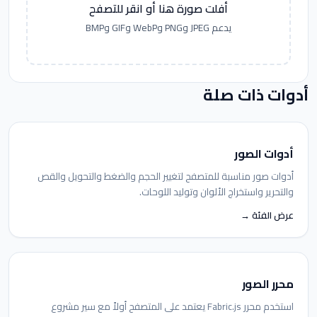
أفلت صورة هنا أو انقر للتصفح
يدعم JPEG وPNG وWebP وGIF وBMP
أدوات ذات صلة
أدوات الصور
أدوات صور مناسبة للمتصفح لتغيير الحجم والضغط والتحويل والقص
والتحرير واستخراج الألوان وتوليد اللوحات.
عرض الفئة →
محرر الصور
استخدم محرر Fabric.js يعتمد على المتصفح أولاً مع سير مشروع