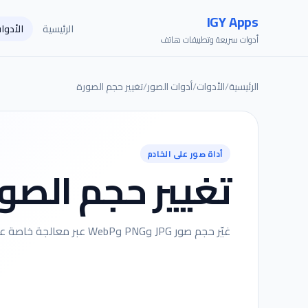
IGY Apps
الرئيسية
الأدوا
أدوات سريعة وتطبيقات هاتف
الرئيسية
/
الأدوات
/
أدوات الصور
/
تغيير حجم الصورة
أداة صور على الخادم
تغيير حجم الصو
غيّر حجم صور JPG وPNG وWebP عبر معالجة خاصة على الخادم ورابط تنزيل قصير العمر.