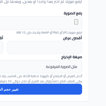
ارفع صورة، ثم اختر بعداً واحداً أو بعدين، وبعدها نزّل الن
رفع الصورة
ارفع صورة JPG أو PNG أو WebP واحدة حتى 10 MB.
أقصى عرض
أق
صيغة الإخراج
أدخل العرض أو الارتفاع أو كليهما. تحافظ الأداة على التناسب ولا 
يبقى الملف الناتج خاصاً ويُزال بعد التنزيل أو خلال حوالي 30 دقيقة.
تغيير حجم ال