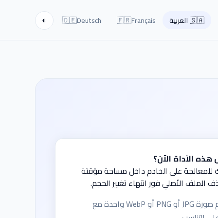
🇩🇪
🇫🇷
🇸🇦
العربية
Français
Deutsch
◐
هذه الأداة الآن؟
ك للمعالجة على الخادم داخل مساحة مؤقتة
ف الملف الأصلي فور انتهاء تغيير الحجم.
تغيّر حجم صورة JPG أو PNG أو WebP واحدة مع
لى التناسب.