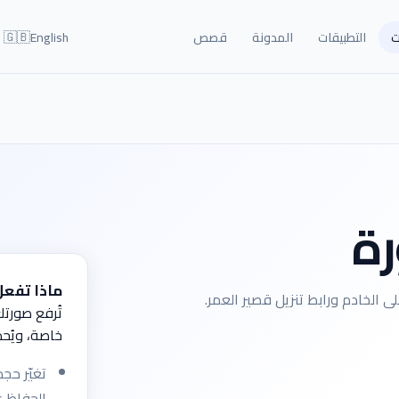
🇬🇧
ت
التطبيقات
المدونة
قصص
English
رة
ماذا تفعل 
تُرفع صورت
خاصة، ويُحذ
الحفاظ ع