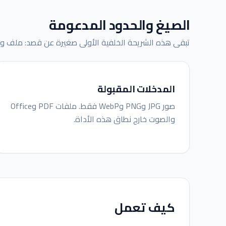
الصيغ والحدود المدعومة
تبقى هذه الشريحة الخلفية الأولى صغيرة عن قصد: ملف وا
المدخلات المقبولة
صور JPG وPNG وWebP فقط. ملفات PDF وOffice
والصوت خارج نطاق هذه الأداة.
كيف تعمل