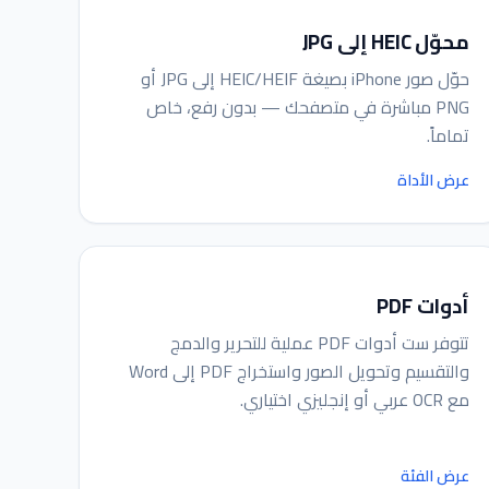
محوّل HEIC إلى JPG
حوّل صور iPhone بصيغة HEIC/HEIF إلى JPG أو
PNG مباشرة في متصفحك — بدون رفع، خاص
تماماً.
عرض الأداة
أدوات PDF
تتوفر ست أدوات PDF عملية للتحرير والدمج
والتقسيم وتحويل الصور واستخراج PDF إلى Word
مع OCR عربي أو إنجليزي اختياري.
عرض الفئة