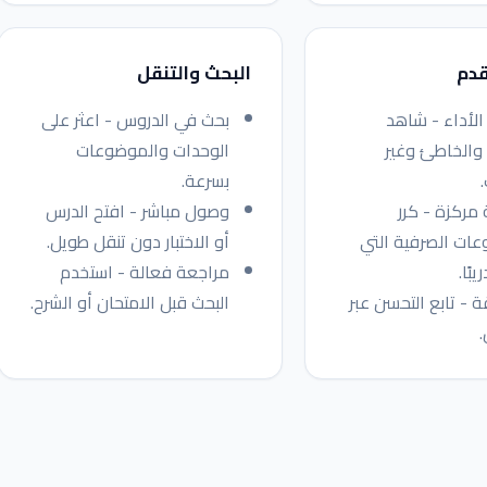
قدم
البحث والتنقل
لأداء - شاهد
بحث في الدروس - اعثر على
والخاطئ وغير
الوحدات والموضوعات
بسرعة.
مركزة - كرر
وصول مباشر - افتح الدرس
ات الصرفية التي
أو الاختبار دون تنقل طويل.
يبًا.
مراجعة فعالة - استخدم
قة - تابع التحسن عبر
البحث قبل الامتحان أو الشرح.