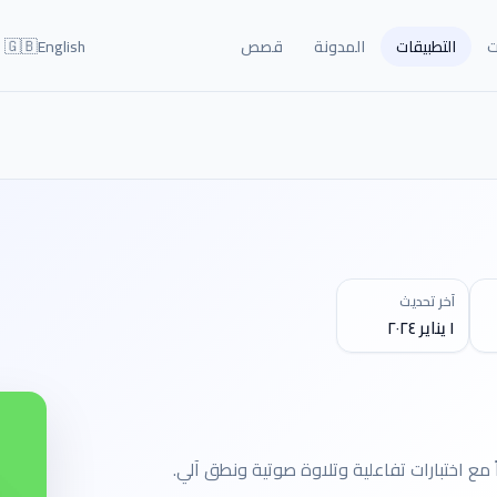
🇬🇧
ت
التطبيقات
المدونة
قصص
English
آخر تحديث
١ يناير ٢٠٢٤
الصرف العربي من خلال 12 وحدة و21 درساً مع اختبارات تفاعلية وتلاوة صوتية ونطق آلي.