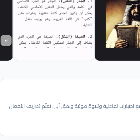
صرف العربي من خلال 12 وحدة و21 درساً مع اختبارات تفاعلية وتلاوة صوتية ونطق آلي. تعلّم تصريف الأفعال