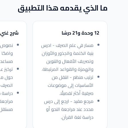
ما الذي يقدمه هذا التطبيق
12 وحدة و21 درسًا
شرح غني 
مسار في علم الصرف - ادرس
نصوص و
بنية الكلمة والجذور والأوزان
واضحًا 
وتصريف الأفعال والتنوين
مساعدة
والهمزة والقواعد المرتبطة.
تركيز ع
ترتيب منظم - انتقل من
حول مص
الأساسيات إلى موضوعات
الصرف ا
صرفية أكثر تفصيلًا.
دراسة 
مرجع مفيد - ارجع إلى درس
مراجعة
محدد عند مراجعة النحو أو
مستقل.
دراسة لغة القرآن.