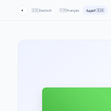
🇩🇪
🇫🇷
🇸🇦
العربية
Français
Deutsch
◐