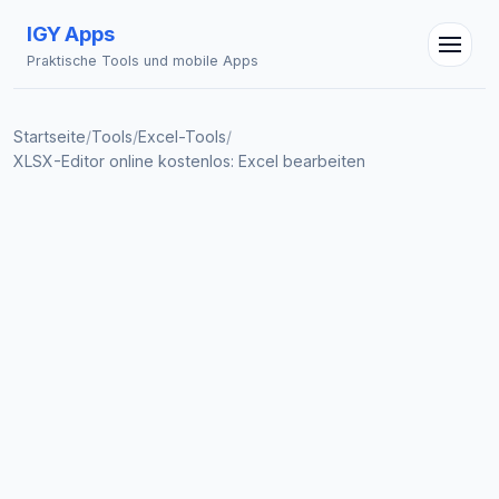
IGY Apps
Praktische Tools und mobile Apps
IGY Assistent
Startseite
/
Tools
/
Excel-Tools
/
Online — Fragen Sie mich
XLSX-Editor online kostenlos: Excel bearbeiten