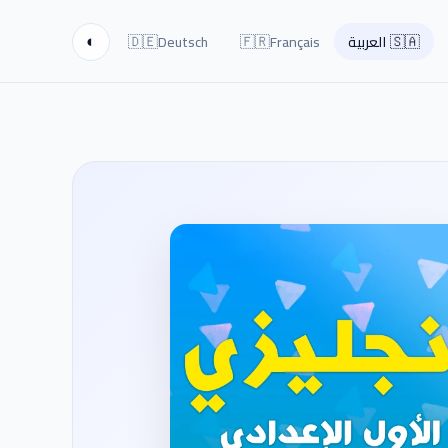
🇩🇪
🇫🇷
🇸🇦
العربية
Français
Deutsch
◐