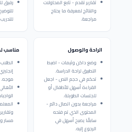
تقارير تقدم - تابع المحاولات
رفيق لل
والنتائج لمعرفة ما يحتاج
للتوضيح
مراجعة.
للتدريب.
الراحة والوصول
مناسب ل
وضع داكن وثيمات - اضبط
الطلاب 
التطبيق لراحة الدراسة.
إنجليزي
تحكم في حجم النص - اجعل
موجه.
القراءة أسهل للأطفال أو
الأهالي
للجلسات الطويلة.
الواجبا
مراجعة بدون اتصال دائم -
المعلمو
المحتوى الذي تم فتحه
وتقارير
سابقًا يصبح أسهل في
مسار وا
الرجوع إليه.