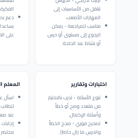
ترتيب تدريجي - الدروس
مشاهدة 
تنتقل من الأساسيات إلى
الفكرة 
المهارات الأصعب.
دعم بص
مناسب للمراجعة - يمكن
يساعدان
الرجوع إلى مستوى أو درس
على الف
أو نشاط عند الحاجة.
اختبارات وتقارير
المعلم ا
تنوع الأسئلة - تدرب بالاختيار
اسأل ع
من متعدد وصح أو خطأ
للطالب
وأسئلة الإكمال.
عند صعو
تصحيح فوري - صحح الخطأ
إجابات 
والدرس ما زال حاضرًا.
مختصر 