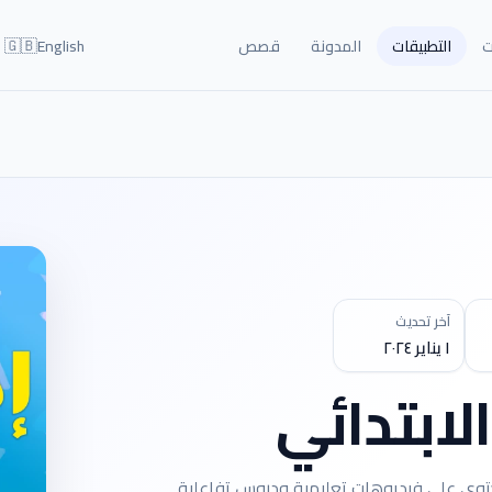
🇬🇧
ت
التطبيقات
المدونة
قصص
English
آخر تحديث
١ يناير ٢٠٢٤
الابتدائي
 يحتوي على فيديوهات تعليمية ودروس تفاعلية