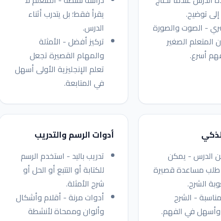
الدرس عندما تحتاج
دراسة نشطة - المتعلم لا
إلى توضيح.
يقرأ فقط؛ بل يتدرب أثناء
ري - الصوت والصورة
الدرس.
 المتعلم الصغير
تركيز أفضل - الأمثلة
هم أسرع.
والمهام القصيرة تجعل
تعلم الإنجليزية الأولى أسهل
في المتابعة.
لذكي
أدوات الرسم والتدريب
ن الدرس - يمكن
تدريب باليد - استخدم الرسم
 طلب مساعدة قصيرة
للكتابة أو التتبع أو الحل أو
بة الشرح.
شرح الأمثلة.
مناسبة - الشرح
أدوات مرنة - أقلام وأشكال
وأسهل في الفهم.
وألوان وممحاة لأنشطة