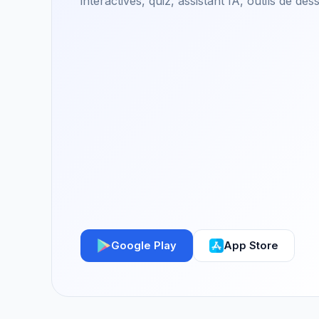
interactives, quiz, assistant IA, outils de des
Google Play
App Store