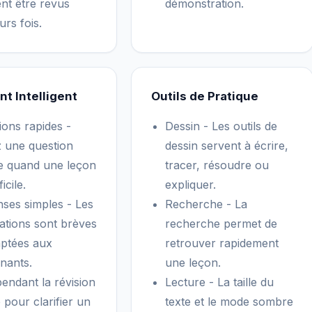
nt être revus
démonstration.
urs fois.
nt Intelligent
Outils de Pratique
ions rapides -
Dessin - Les outils de
 une question
dessin servent à écrire,
e quand une leçon
tracer, résoudre ou
ficile.
expliquer.
ses simples - Les
Recherche - La
cations sont brèves
recherche permet de
aptées aux
retrouver rapidement
nants.
une leçon.
pendant la révision
Lecture - La taille du
e pour clarifier un
texte et le mode sombre