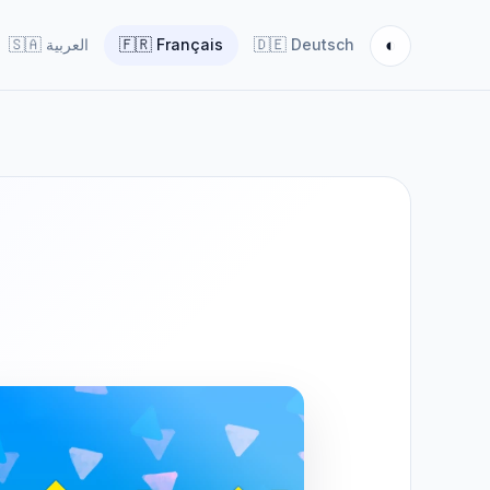
◐
🇸🇦
العربية
🇫🇷
Français
🇩🇪
Deutsch