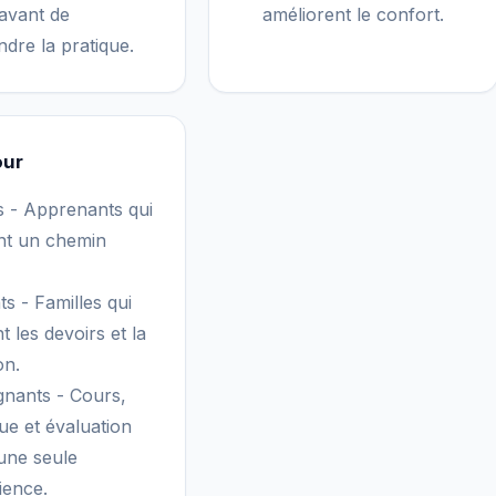
 avant de
améliorent le confort.
ndre la pratique.
our
s - Apprenants qui
nt un chemin
s - Familles qui
t les devoirs et la
on.
gnants - Cours,
ue et évaluation
une seule
ience.