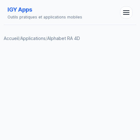
IGY Apps
Outils pratiques et applications mobiles
Accueil
/
Applications
/
Alphabet RA 4D
Assistant IGY
En ligne — Posez vos questions