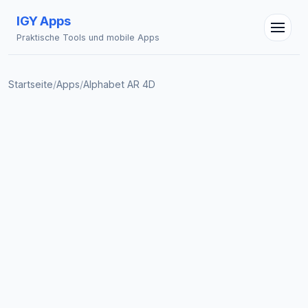
IGY Apps
Praktische Tools und mobile Apps
Startseite
/
Apps
/
Alphabet AR 4D
IGY Assistent
Online — Fragen Sie mich