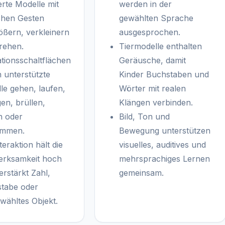
erte Modelle mit
werden in der
chen Gesten
gewählten Sprache
ößern, verkleinern
ausgesprochen.
rehen.
Tiermodelle enthalten
tionsschaltflächen
Geräusche, damit
n unterstützte
Kinder Buchstaben und
le gehen, laufen,
Wörter mit realen
en, brüllen,
Klängen verbinden.
n oder
Bild, Ton und
immen.
Bewegung unterstützen
teraktion hält die
visuelles, auditives und
rksamkeit hoch
mehrsprachiges Lernen
erstärkt Zahl,
gemeinsam.
tabe oder
wähltes Objekt.