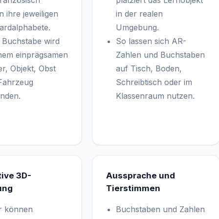
ranzösisch
platziert das Lernobjekt
 ihre jeweiligen
in der realen
ardalphabete.
Umgebung.
 Buchstabe wird
So lassen sich AR-
inem einprägsamen
Zahlen und Buchstaben
er, Objekt, Obst
auf Tisch, Boden,
Fahrzeug
Schreibtisch oder im
nden.
Klassenraum nutzen.
tive 3D-
Aussprache und
ung
Tierstimmen
r können
Buchstaben und Zahlen