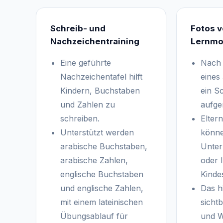
Schreib- und
Fotos 
Nachzeichentraining
Lernm
Eine geführte
Nach 
Nachzeichentafel hilft
eines
Kindern, Buchstaben
ein S
und Zahlen zu
aufg
schreiben.
Elter
Unterstützt werden
könn
arabische Buchstaben,
Unterr
arabische Zahlen,
oder 
englische Buchstaben
Kindes
und englische Zahlen,
Das hi
mit einem lateinischen
sicht
Übungsablauf für
und W