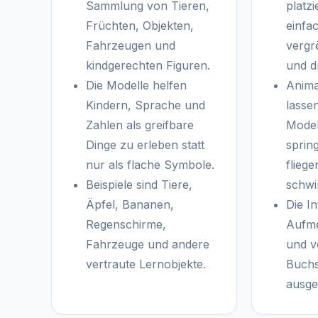
Sammlung von Tieren,
platzi
Früchten, Objekten,
einfa
Fahrzeugen und
vergr
kindgerechten Figuren.
und d
Die Modelle helfen
Anima
Kindern, Sprache und
lasse
Zahlen als greifbare
Model
Dinge zu erleben statt
spring
nur als flache Symbole.
fliege
Beispiele sind Tiere,
schw
Äpfel, Bananen,
Die In
Regenschirme,
Aufme
Fahrzeuge und andere
und v
vertraute Lernobjekte.
Buchs
ausge