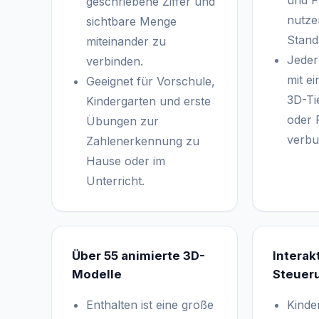
und F
geschriebene Ziffer und
nutzen
sichtbare Menge
Stand
miteinander zu
Jeder
verbinden.
mit e
Geeignet für Vorschule,
3D-Ti
Kindergarten und erste
oder 
Übungen zur
verbu
Zahlenerkennung zu
Hause oder im
Unterricht.
Über 55 animierte 3D-
Interak
Modelle
Steuer
Enthalten ist eine große
Kinde