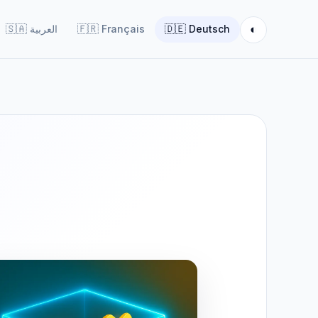
◐
🇸🇦
العربية
🇫🇷
Français
🇩🇪
Deutsch