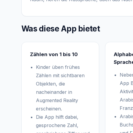
Was diese App bietet
Zählen von 1 bis 10
Alphabe
Sprach
Kinder üben frühes
Neben
Zählen mit sichtbaren
App B
Objekten, die
Aktivi
nacheinander in
Arabi
Augmented Reality
Franz
erscheinen.
Arabi
Die App hilft dabei,
Buchs
gesprochene Zahl,