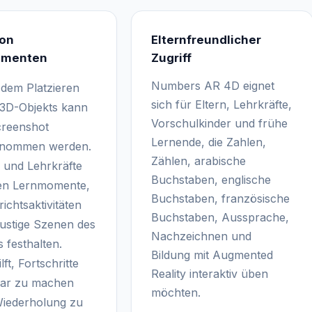
von
Elternfreundlicher
omenten
Zugriff
Numbers AR 4D eignet
dem Platzieren
sich für Eltern, Lehrkräfte,
 3D-Objekts kann
Vorschulkinder und frühe
creenshot
Lernende, die Zahlen,
enommen werden.
Zählen, arabische
n und Lehrkräfte
Buchstaben, englische
en Lernmomente,
Buchstaben, französische
ichtsaktivitäten
Buchstaben, Aussprache,
lustige Szenen des
Nachzeichnen und
 festhalten.
Bildung mit Augmented
lft, Fortschritte
Reality interaktiv üben
bar zu machen
möchten.
iederholung zu