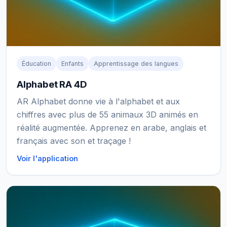
Éducation
Enfants
Apprentissage des langues
Alphabet RA 4D
AR Alphabet donne vie à l'alphabet et aux
chiffres avec plus de 55 animaux 3D animés en
réalité augmentée. Apprenez en arabe, anglais et
français avec son et traçage !
Voir l'application