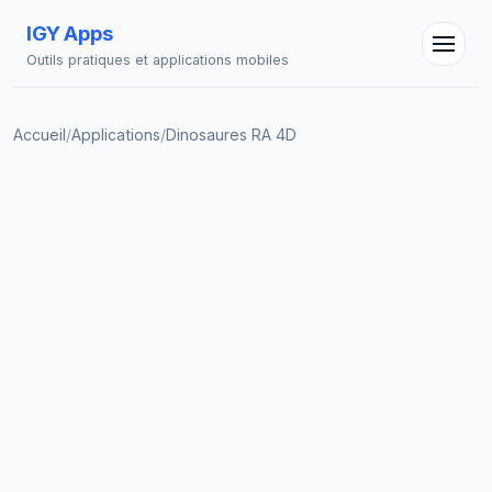
IGY Apps
Outils pratiques et applications mobiles
Accueil
/
Applications
/
Dinosaures RA 4D
Assistant IGY
En ligne — Posez vos questions