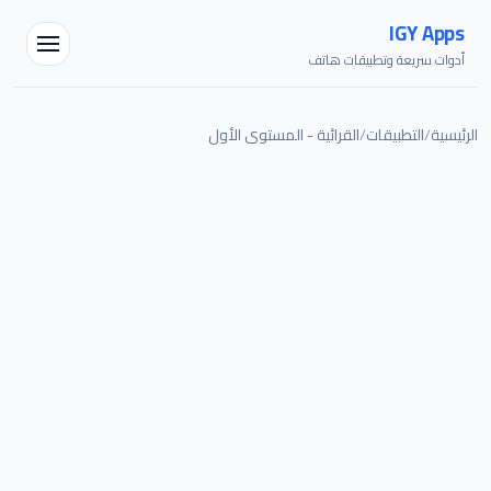
IGY Apps
أدوات سريعة وتطبيقات هاتف
الرئيسية
/
التطبيقات
/
القرائية - المستوى الأول
مساعد IGY
متصل — اسألني أي شيء