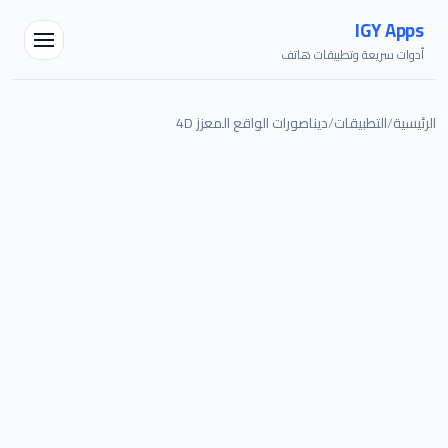
IGY Apps
أدوات سريعة وتطبيقات هاتف
الرئيسية
/
التطبيقات
/
ديناصورات الواقع المعزز 4D
مساعد IGY
متصل — اسألني أي شيء