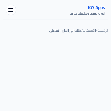
IGY Apps
أدوات سريعة وتطبيقات هاتف
الرئيسية
/
التطبيقات
/
كتاب نور البيان - تفاعلي
مساعد IGY
متصل — اسألني أي شيء