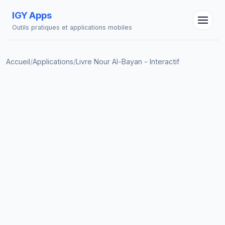
IGY Apps
Outils pratiques et applications mobiles
Accueil
/
Applications
/
Livre Nour Al-Bayan - Interactif
Assistant IGY
En ligne — Posez vos questions