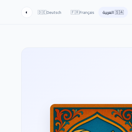
🇩🇪
🇫🇷
🇸🇦
العربية
Français
Deutsch
◐