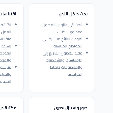
بحث داخل النص
اقتباسات
ابحث في عناوين الفصول
اكتشف 
ومحتوى الكتاب.
العمل م
تقودك النتائج مباشرة إلى
واقتبا
المواضع المناسبة.
تساعد ا
مفيد للوصول السريع إلى
العودة 
الاقتباسات والشخصيات
والموض
والموضوعات ونقاط
مناسبة 
المراجعة.
والقراء
المقاطع
صور وسياق بصري
مكتبة در