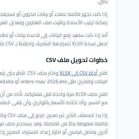
نصي.
يمكنه ترتيب الأعمدة وتثبيت صف العناوين وتعديل ال
اجعل نسخة XLSX للمراجعة البشرية، واحتفظ بـ CSV كنسخة مناسبة للأنظمة.
خطوات تحويل ملف CSV
افتح
أداة CSV إلى XLSX
البيانات والتاريخ، مثل orders-may-2026.xlsx أو contacts-cleaned.xlsx.
افتح ملف XLSX مرة واحدة قبل مشاركته. تأك
مع الاسم، وألا تختلط الأسعار بالتواريخ، وأن تبقى الم
إذا بد
أخرى بفاصل قياسي أو اختيار إعداد الاستيراد الصحيح إذا 