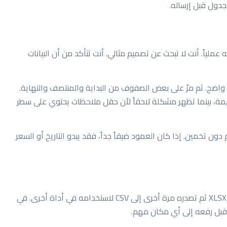
جدول قبل إرساله.
ملياً. أنت لا تبحث عن تصميم مثالي. أنت تتأكد من أن البيانات
واضح. ثم مرّ على بعض الصفوف من البداية والمنتصف والنهاية.
فوف الأولى في ملفات CSV الكبيرة سليمة، بينما تظهر مشكلة لاحقاً لأن حقل ملاحظات يحتوي على سطر
ون تخمين. إذا كان العمود ضيقاً جداً، فقد يبدو التاريخ أو السعر
أحياناً تحتاج إلى الاتجاه العكسي. قد تنظف الجدول في XLSX ثم تصدره مرة أخرى إلى CSV لاستخدامه في أداة أخرى. في
قبل رفعه إلى أي مكان مهم.