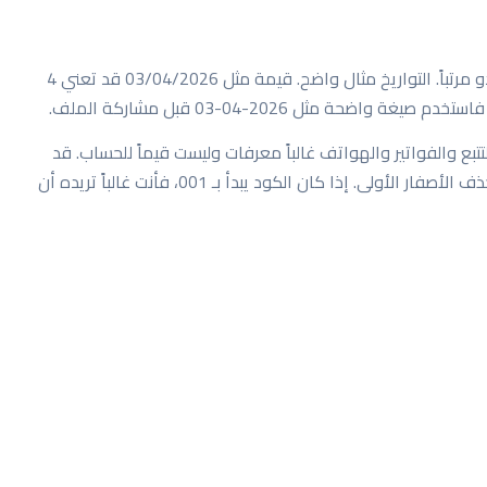
بعض مشاكل الجداول يصعب ملاحظتها لأن الجدول يبدو مرتباً. التواريخ مثال واضح. قيمة مثل 03/04/2026 قد تعني 4
والتتبع والفواتير والهواتف غالباً معرفات وليست قيماً للحساب. قد
يختصرها برنامج الجدول، أو يعرضها بصيغة علمية، أو يحذف الأصفار الأولى. إذا كان الكود يبدأ بـ 001، فأنت غالباً تريده أن