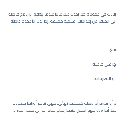
نات في عمود واحد. يحدث ذلك غالباً عندما يتوقع البرنامج فاصلة
تي الملف من إعدادات إقليمية مختلفة. إذا بدت الأعمدة خاطئة
بلغ.
ا على فاصلة.
أو المعرفات.
يعدّله أو يفرزه أو يرسله كمصنف نهائي. فهي تدعم أوراقاً متعددة
وتنسيقاً وعرض أعمدة وسلوكاً أغنى من ملف نصي بسيط. أما CSV فهو أفضل عندما يحتاج نظام آخر إلى ملف استيراد