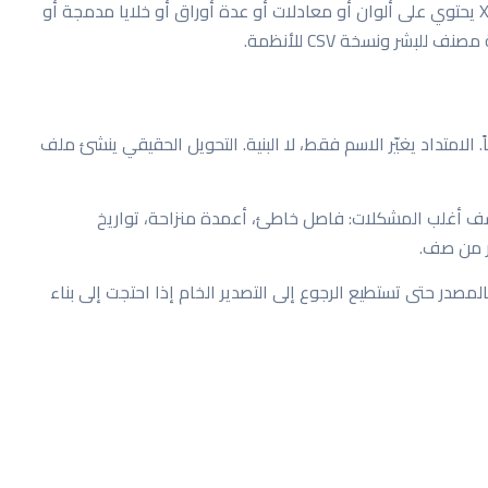
تذكر أن CSV لا يحفظ مزايا المصنف. إذا كان ملف XLSX يحتوي على ألوان أو معادلات أو عدة أوراق أو خلايا مدمجة أو
fil وتتوقع أن يصبح مصنفاً. الامتداد يغيّر الاسم فقط، لا البنية. التحويل الحقيقي ينشئ ملف
ف أغلب المشكلات: فاصل خاطئ، أعمدة منزاحة، تواريخ
ر من صف.
داً. احتفظ بالمصدر حتى تستطيع الرجوع إلى التصدير الخام إذا احتجت إلى بناء