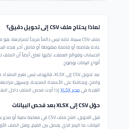
لماذا يحتاج ملف CSV إلى تحويل دقيق؟
ملف CSV بسيط، لكنه ليس دائماً مريحاً للمراجع
عادة بفاصلة أو فاصلة منقوطة أو فاصل آخر. هذه البساط
الحسابات وقوائم العملاء. لكنها تعني أيضاً أن الملف لا
أنواع البيانات بوضوح.
عند تحويل CSV إلى XLSX، فالهدف لي
واضح، ويحافظ على الأعمدة الصحيحة، ويسهل مراجعته
النتيجة في
محرر XLSX
إذا أردت فحص الملف داخل المت
حوّل CSV إلى XLSX بعد فحص البيانات
قبل التحويل، افتح ملف CSV في مع
البيانات: ما الرمز الذي يفصل بين القيم، وهل الصف ا