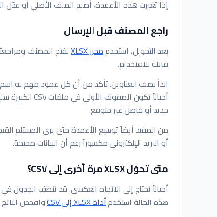
إذا تغيرت هذه الأعمدة، أصلح الملف الأصلي أو عدّل ال
راجع المصنف قبل الإرسال
بعد التحويل، استخدم
محرر XLSX
لفتح المصنف ومراجعته ع
قابلة للاستخدام.
ابدأ بصف العناوين. تأكد من أن كل عمود مهم له اسم 
أحياناً تكون الص
جديد أو فاصل غير متوقع.
من المفيد أيضاً توسيع الأعمدة حتى يرى المستلم القيم د
أو البريد الإلكتروني مكسوراً رغم أن البيانات صحيحة.
متى تحوّل XLSX مرة أخرى إلى CSV؟
هذه الحالة استخدم
أداة XLSX إلى CSV
وافحص الناتج 