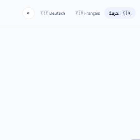
🇩🇪
🇫🇷
🇸🇦
العربية
Français
Deutsch
◐