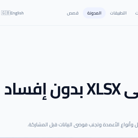
🇬🇧
ت
التطبيقات
المدونة
قصص
English
كيف تحوّل CSV إلى XLSX بدون إفساد