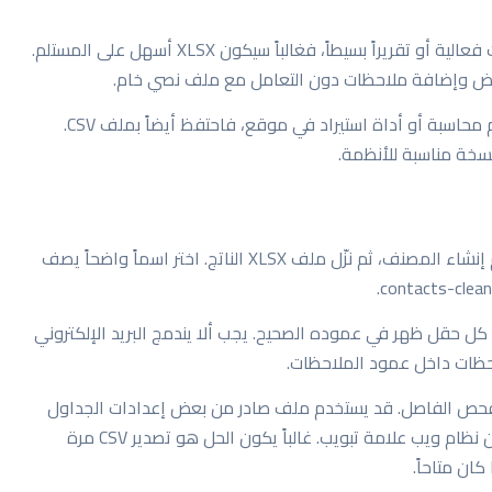
إذا كنت تجهز قائمة عملاء أو بيانات مخزون أو تسجيلات فعالية أو تقريراً بسيطاً، فغالباً سيكون XLSX أسهل على المستلم.
عرض وإضافة ملاحظات دون التعامل مع ملف نصي خام.
أما إذا كنت ستعيد رفع البيانات إلى قاعدة بيانات أو نظام محاسبة أو أداة استيراد في موقع، فاحتفظ أيضاً بملف CSV.
واختر ملف CSV. انتظر حتى يتم إنشاء المصنف، ثم نزّل ملف XLSX الناتج. اختر اسماً واضحاً يصف
د من أن كل حقل ظهر في عموده الصحيح. يجب ألا يندمج البريد الإلكتروني
لاحظات داخل عمود الملاحظات.
ا المصنف الناتج غير صحيح، ارجع إلى ملف CSV وافحص الفاصل. قد يستخدم ملف صادر من بعض إعدادات الجداول
فاصلة منقوطة بدلاً من الفاصلة. وقد يستخدم ملف من نظام ويب علامة تبويب. غالباً يكون الحل هو تصدير CSV مرة
كان متاحاً.