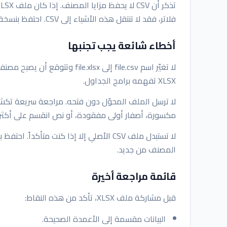
فلاتر، فقد لا تنتقل هذه الأشياء إلى CSV. احتفظ بنسخة مصنف للبشر ونسخة CSV للأنظمة.
أخطاء شائعة يجب تجنبها
لا تغيّر اسم file.csv إلى e.xlsx
XLSX تفهمه برامج الجداول.
لا ترسل الملف المحوّل دون فتحه. مراجعة سريعة تكش
مكسورة، أصفار أولى مفقودة، أو نص انقسم على أكث
لا تستبدل ملف CSV الأصلي إلا إذا كنت متأك
المصنف من جديد.
قائمة مراجعة أخيرة
قبل مشاركة ملف XLSX، تأكد من هذه النقاط:
البيانات مقسمة إلى الأعمدة الصحيحة.