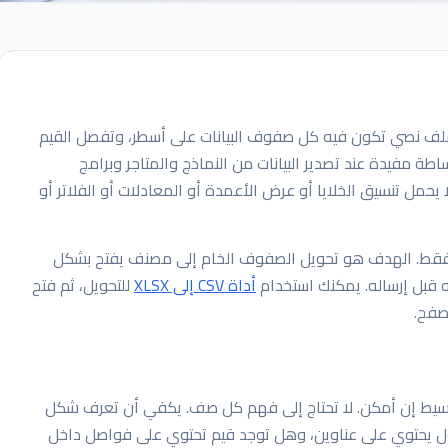
ة. هو ملف نصي تكون فيه كل صفوف البيانات على أسطر، وتفصل القيم
ة مفيدة عند تصدير البيانات من النماذج والمتاجر وبرامج
 يحمل تنسيق الخلايا أو عرض الأعمدة أو المعادلات أو الفلاتر أو
س تغيير الامتداد فقط. الهدف هو تحويل الصفوف الخام إلى مصنف يفتح بشكل
 قبل إرساله. يمكنك استخدام
أداة CSV إلى XLSX
للتحويل، ثم فتح
صفح.
اينة نصية أو محرر بسيط إن أمكن. لا تحتاج إلى فهم كل صف. يكفي أن تعرف شكل
لأول يحتوي على عناوين، وهل توجد قيم تحتوي على فواصل داخل