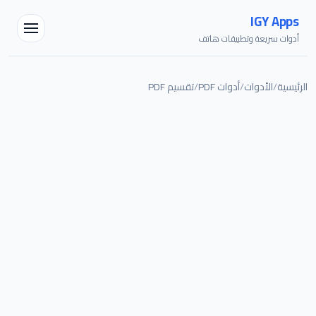
IGY Apps
أدوات سريعة وتطبيقات هاتف
الرئيسية
/
الأدوات
/
أدوات PDF
/
تقسيم PDF
مساعد IGY
متصل — اسألني أي شيء