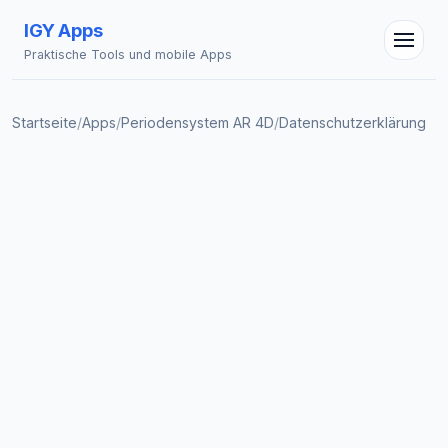
IGY Apps
Praktische Tools und mobile Apps
Startseite
/
Apps
/
Periodensystem AR 4D
/
Datenschutzerklärung
IGY Assistent
Online — Fragen Sie mich