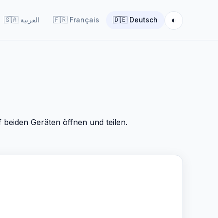
◐
🇸🇦
العربية
🇫🇷
Français
🇩🇪
Deutsch
 beiden Geräten öffnen und teilen.