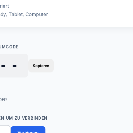
iert
ndy, Tablet, Computer
AUMCODE
--
Kopieren
DER
N UM ZU VERBINDEN
Verbinden