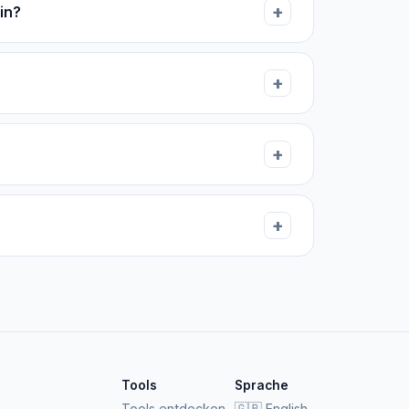
in?
Tools
Sprache
Tools entdecken
English