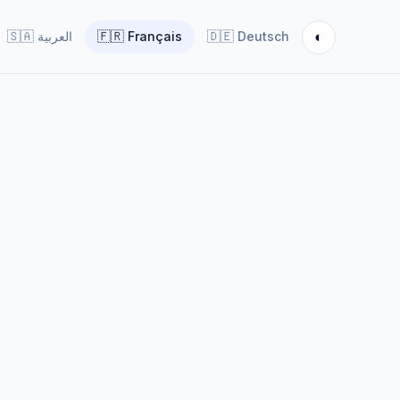
◐
🇸🇦
العربية
🇫🇷
Français
🇩🇪
Deutsch