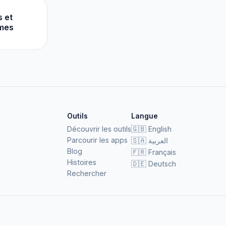
s et
mes
Outils
Langue
Découvrir les outils
🇬🇧
English
Parcourir les apps
🇸🇦
العربية
Blog
🇫🇷
Français
Histoires
🇩🇪
Deutsch
Rechercher