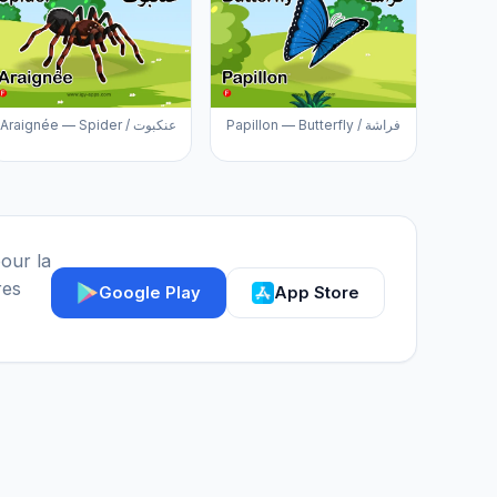
Papillon — Butterfly / فراشة
Araignée — Spider / عنكبوت
our la
res
Google Play
App Store
Assistant IGY
En ligne — Posez vos questions