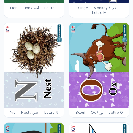
Singe — Monkey / قرد —
Lion — Lion / أسد — Lettre L
Lettre M
Bœuf — Ox / ثور — Lettre O
Nid — Nest / عش — Lettre N