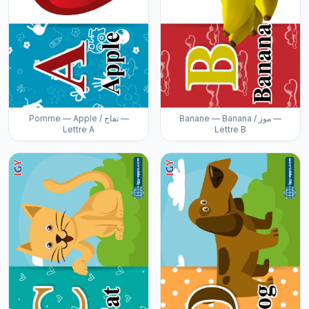
Banane — Banana / موز —
Pomme — Apple / تفاح —
Lettre A
Lettre B