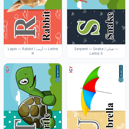
Serpent — Snake / ثعبان —
Lapin — Rabbit / أرنب — Lettre
R
Lettre S