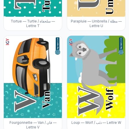
Parapluie — Umbrella / مظلة —
Tortue — Turtle / سلحفاة —
Lettre T
Lettre U
Loup — Wolf / ذئب — Lettre W
Fourgonnette — Van / فان —
Lettre V