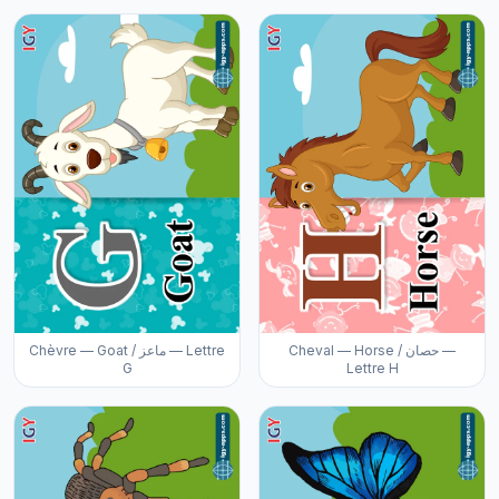
Cheval — Horse / حصان —
Chèvre — Goat / ماعز — Lettre
G
Lettre H