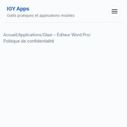
IGY Apps
Outils pratiques et applications mobiles
Accueil
/
Applications
/
Glazr - Éditeur Word Pro
/
Politique de confidentialité
Assistant IGY
En ligne — Posez vos questions