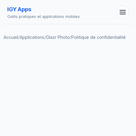
IGY Apps
Outils pratiques et applications mobiles
Accueil
/
Applications
/
Glazr Photo
/
Politique de confidentialité
Assistant IGY
En ligne — Posez vos questions