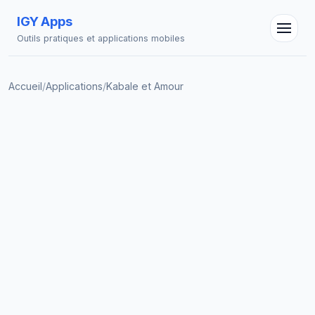
IGY Apps
Outils pratiques et applications mobiles
Accueil
/
Applications
/
Kabale et Amour
Assistant IGY
En ligne — Posez vos questions