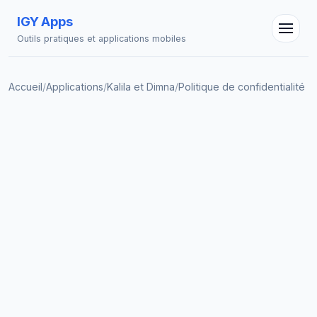
IGY Apps
Outils pratiques et applications mobiles
Accueil
/
Applications
/
Kalila et Dimna
/
Politique de confidentialité
Assistant IGY
En ligne — Posez vos questions