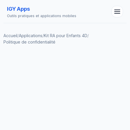
IGY Apps
Outils pratiques et applications mobiles
Accueil
/
Applications
/
Kit RA pour Enfants 4D
/
Politique de confidentialité
Assistant IGY
En ligne — Posez vos questions