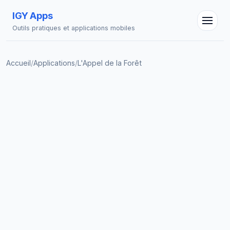
IGY Apps
Outils pratiques et applications mobiles
Accueil
/
Applications
/
L'Appel de la Forêt
Assistant IGY
En ligne — Posez vos questions