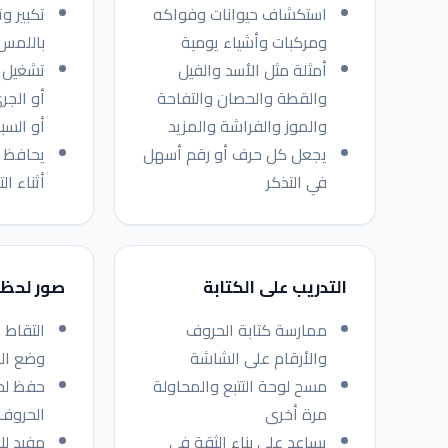
استكشاف حيوانات وفواكه
تكبير و
ومركبات وأشياء يومية
باللمس
أمثلة مثل الأسد والفيل
تشغيل 
والقطة والحصان والتفاحة
أو الجر
والموز والفراشة والمزيد
أو السب
يجعل كل حرف أو رقم أسهل
يحافظ ع
في التذكر
أثناء ال
التدريب على الكتابة
صور لحظا
ممارسة كتابة الحروف
التقاط 
والأرقام على الشاشة
وضع ال
مسح لوحة التتبع والمحاولة
حفظ لح
مرة أخرى
الحروف 
يساعد على بناء الثقة في
مفيد لل