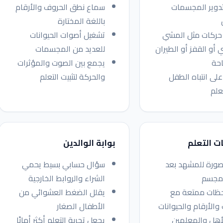
تدوير المجسمات
سماع نطق الحروف والأرقام
باللغة المختارة
حركات مثل المشي
تشغيل أصوات الحيوانات
ي أو القفز أو الطيران
للعديد من المجسمات
احة
يجمع بين الصوت والمؤثرات
لى انتباه الطفل
والحركة لتثبيت التعلم
تعلم
ت التعلم
بوابة الوالدين
صورة للمشهد بعد
سؤال حسابي بسيط يحمي
مجسم
الشراء والروابط الخارجية
ظات ممتعة مع
يقلل الضغط العشوائي من
والأرقام والحيوانات
الأطفال الصغار
أهل والمعلمين
يجعل تجربة التعلم أكثر أمانًا