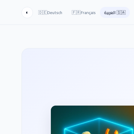
🇩🇪
🇫🇷
🇸🇦
العربية
Français
Deutsch
◐