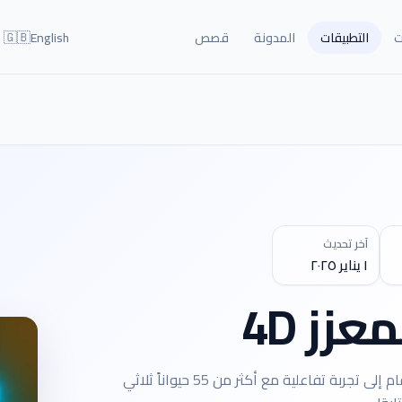
🇬🇧
ت
التطبيقات
المدونة
قصص
English
آخر تحديث
١ يناير ٢٠٢٥
زز 4D
تطبيق حروف الواقع المعزز يحول تعلم الحروف والأرقام إلى تجربة تفاعلية مع أكثر من 55 حيواناً ثلاثي