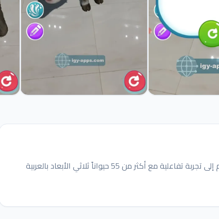
تطبيق حروف الواقع المعزز يحول تعلم الحروف والأرقام إلى تجربة تفاعلية مع أكثر من 55 حيواناً ثلاثي الأبعاد بالعربية