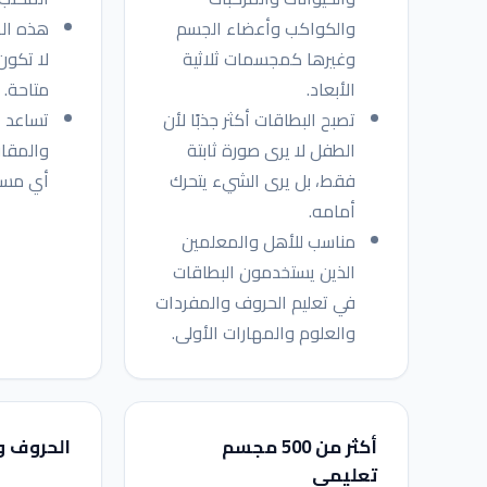
والكواكب وأعضاء الجسم
هذه الط
وغيرها كمجسمات ثلاثية
لا تكون
الأبعاد.
متاحة.
تصبح البطاقات أكثر جذبًا لأن
تساعد ع
الطفل لا يرى صورة ثابتة
والمقار
فقط، بل يرى الشيء يتحرك
أي مساح
أمامه.
مناسب للأهل والمعلمين
الذين يستخدمون البطاقات
في تعليم الحروف والمفردات
والعلوم والمهارات الأولى.
أكثر من 500 مجسم
الحروف وا
تعليمي