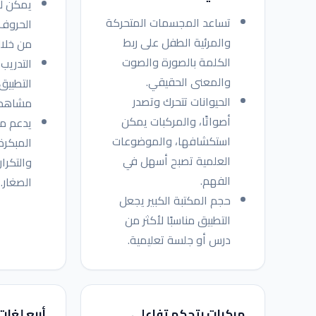
يمكن لل
تساعد المجسمات المتحركة
الحروف 
والمرئية الطفل على ربط
من خلال
الكلمة بالصورة والصوت
التدريب
والمعنى الحقيقي.
التطبيق 
الحيوانات تتحرك وتصدر
مشاهدة
أصواتًا، والمركبات يمكن
يدعم مه
استكشافها، والموضوعات
المبكرة
العلمية تصبح أسهل في
والتكرار
الفهم.
الصغار.
حجم المكتبة الكبير يجعل
التطبيق مناسبًا لأكثر من
درس أو جلسة تعليمية.
مركبات بتحكم تفاعلي
أربع لغات