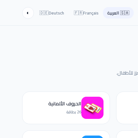
🇩🇪
🇫🇷
🇸🇦
العربية
Français
Deutsch
◐
الحروف الألمانية
26 بطاقة