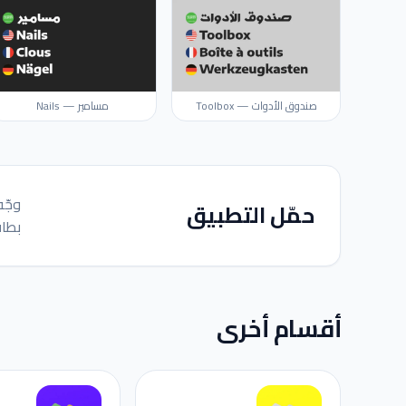
صندوق الأدوات — Toolbox
مسامير — Nails
وجّه
حمّل التطبيق
بطاق
أقسام أخرى