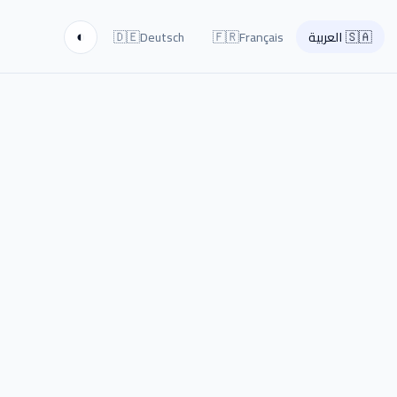
🇩🇪
🇫🇷
🇸🇦
العربية
Français
Deutsch
◐