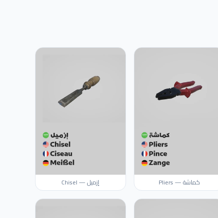
كماشة — Pliers
إزميل — Chisel