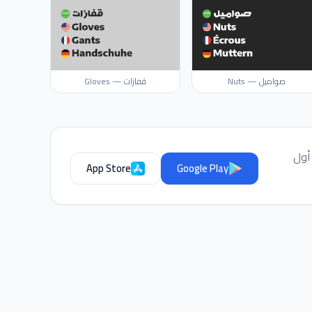
صواميل — Nuts
قفازات — Gloves
أول
App Store
Google Play
مساعد IGY
متصل — اسألني أي شيء