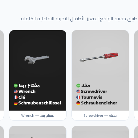
يق حقيبة الواقع المعزز للأطفال للتجربة التفاعلية الكاملة.
مفك — Screwdriver
مفتاح ربط — Wrench