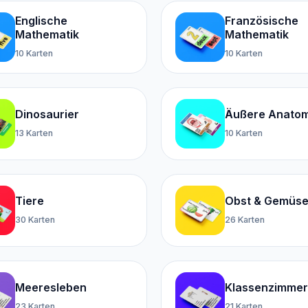
Englische
Französische
Mathematik
Mathematik
10 Karten
10 Karten
Dinosaurier
Äußere Anatom
13 Karten
10 Karten
Tiere
Obst & Gemüs
30 Karten
26 Karten
Meeresleben
Klassenzimmer
23 Karten
21 Karten