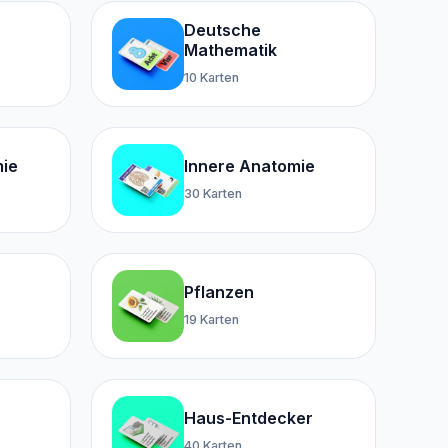
Deutsche
Mathematik
10 Karten
ie
Innere Anatomie
30 Karten
e
Pflanzen
19 Karten
Haus-Entdecker
40 Karten