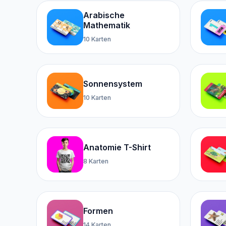
Arabische
Mathematik
10 Karten
Sonnensystem
10 Karten
Anatomie T-Shirt
8 Karten
Formen
14 Karten