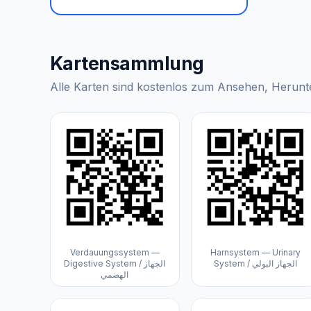
Kartensammlung
Alle Karten sind kostenlos zum Ansehen, Herunte
Verdauungssystem —
Harnsystem — Urinary
System / الجهاز البولي
Digestive System / الجهاز
الهضمي