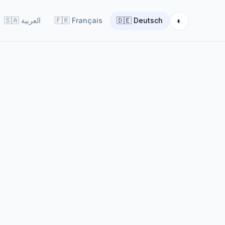
◐
🇸🇦
العربية
🇫🇷
Français
🇩🇪
Deutsch