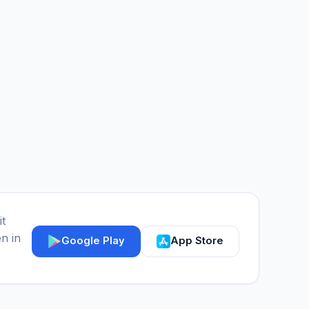
it
n in
Google Play
App Store
IGY Assistent