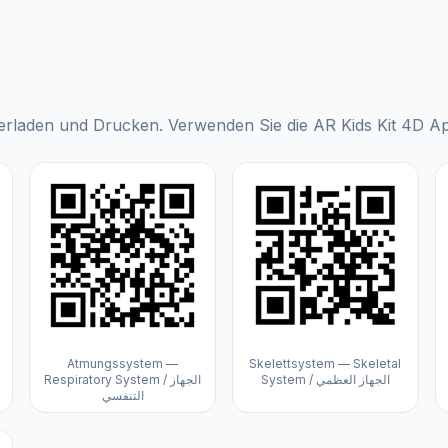
rladen und Drucken. Verwenden Sie die AR Kids Kit 4D App 
Atmungssystem —
Skelettsystem — Skeletal
System / الجهاز العظمي
Respiratory System / الجهاز
التنفسي