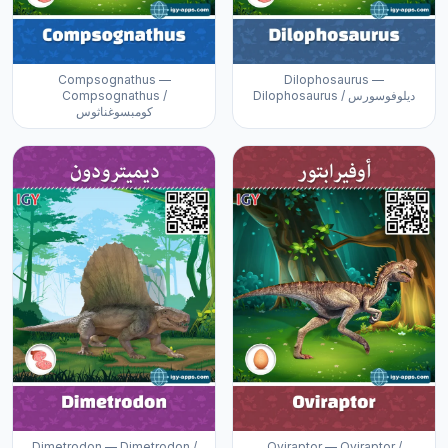
Compsognathus —
Dilophosaurus —
Compsognathus /
Dilophosaurus / ديلوفوسورس
كومبسوغناثوس
Dimetrodon — Dimetrodon /
Oviraptor — Oviraptor /