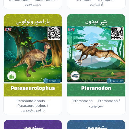
أوفيرابتور
ديميتروصور
Parasaurolophus —
Pteranodon — Pteranodon /
Parasaurolophus /
بتيرانودون
باراصورولوفوس