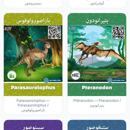
أوفيرابتور
ديميتروصور
Parasaurolophus —
Ptéranodon — Pteranodon /
Parasaurolophus /
بتيرانودون
باراصورولوفوس