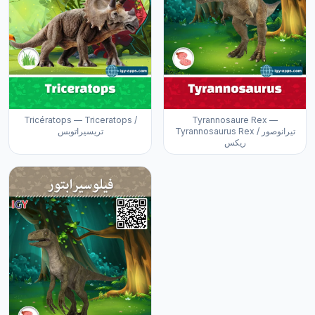
Tricératops — Triceratops /
Tyrannosaure Rex —
Tyrannosaurus Rex / تيرانوصور
تريسيراتوبس
ريكس