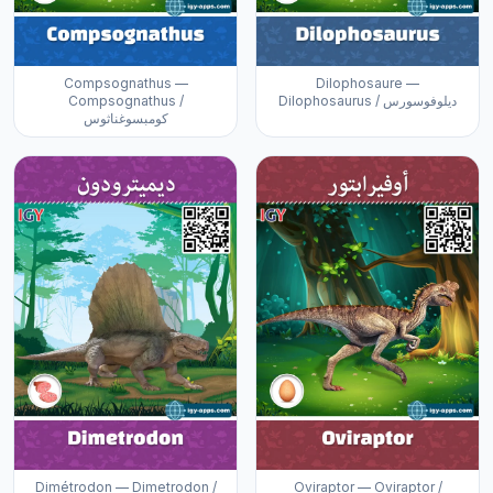
Compsognathus —
Dilophosaure —
Compsognathus /
Dilophosaurus / ديلوفوسورس
كومبسوغناثوس
Dimétrodon — Dimetrodon /
Oviraptor — Oviraptor /