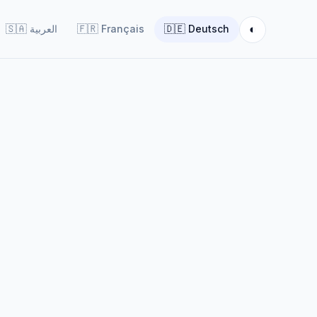
◐
🇸🇦
العربية
🇫🇷
Français
🇩🇪
Deutsch