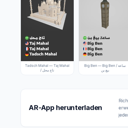
Tadsch Mahal — Taj Mahal
Big Ben — Big Ben / ساعة
بيغ بن
/ تاج محل
Rich
AR-App herunterladen
erwe
jede