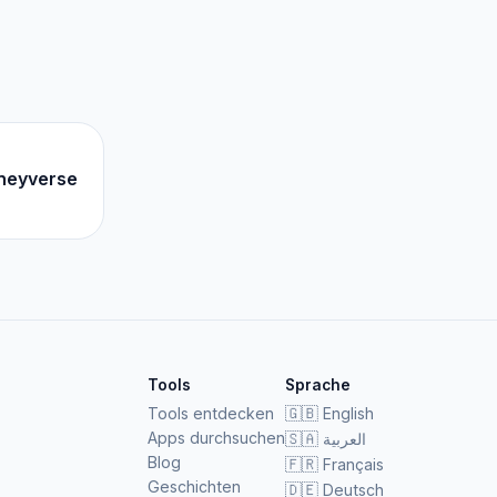
neyverse
Tools
Sprache
Tools entdecken
🇬🇧
English
Apps durchsuchen
🇸🇦
العربية
Blog
🇫🇷
Français
Geschichten
🇩🇪
Deutsch