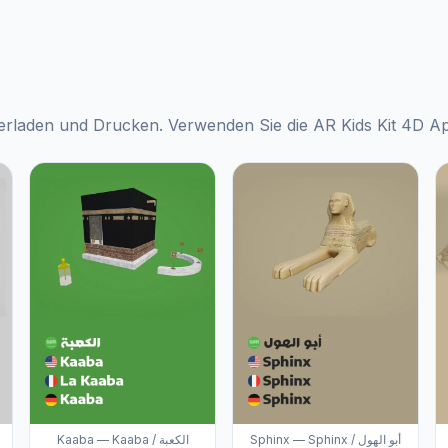
rladen und Drucken. Verwenden Sie die AR Kids Kit 4D App 
Sphinx — Sphinx / أبو الهول
Kaaba — Kaaba / الكعبة