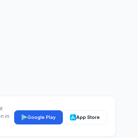
it
n in
Google Play
App Store