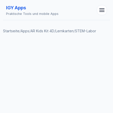
IGY Apps
Praktische Tools und mobile Apps
Startseite
/
Apps
/
AR Kids Kit 4D
/
Lernkarten
/
STEM-Labor
IGY Assistent
Online — Fragen Sie mich