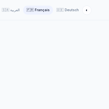
◐
🇸🇦
العربية
🇫🇷
Français
🇩🇪
Deutsch