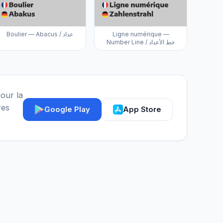
Boulier — Abacus / عداد
Ligne numérique —
Number Line / خط الأعداد
our la
res
Google Play
App Store
Assistant IGY
En ligne — Posez vos questions