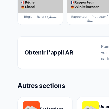
Règle — Ruler / مسطرة
Rapporteur — Protractor /
منقلة
Poin
Obtenir l'appli AR
voir
cart
Autres sections
Uste
Professions