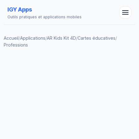
IGY Apps
Outils pratiques et applications mobiles
Accueil
/
Applications
/
AR Kids Kit 4D
/
Cartes éducatives
/
Professions
Assistant IGY
En ligne — Posez vos questions