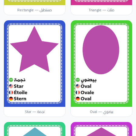
مثلث — Triangle
مستطيل — Rectangle
بيضوي — Oval
نجمة — Star