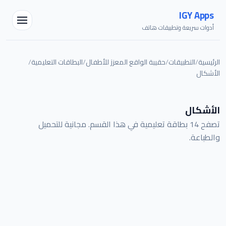
IGY Apps
أدوات سريعة وتطبيقات هاتف
الرئيسية
/
التطبيقات
/
حقيبة الواقع المعزز للأطفال
/
البطاقات التعليمية
/
الأشكال
مساعد IGY
متصل — اسألني أي شيء
الأشكال
تصفح 14 بطاقة تعليمية في هذا القسم. مجانية للتحميل
والطباعة.