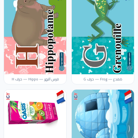
ضفدع — Frog — حرف G
فرس النهر — Hippo — حرف H