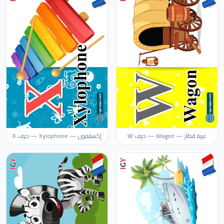
عربة قطار — Wagon — حرف W
إكسليفون — Xylophone — حرف X