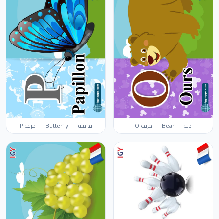
دب — Bear — حرف O
فراشة — Butterfly — حرف P