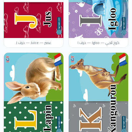
كوخ ثلجي — Igloo — حرف I
عصير — Juice — حرف J