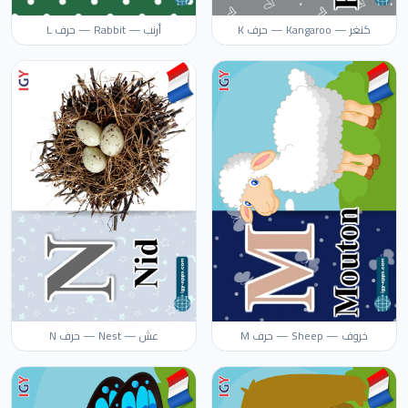
كنغر — Kangaroo — حرف K
أرنب — Rabbit — حرف L
خروف — Sheep — حرف M
عش — Nest — حرف N