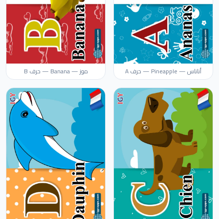
أناناس — Pineapple — حرف A
موز — Banana — حرف B