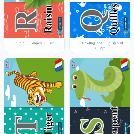
لعبة بولينج — Bowling Pins —
عنب — Grapes — حرف R
حرف Q