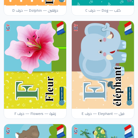
كلب — Dog — حرف C
دولفين — Dolphin — حرف D
فيل — Elephant — حرف E
زهرة — Flowers — حرف F