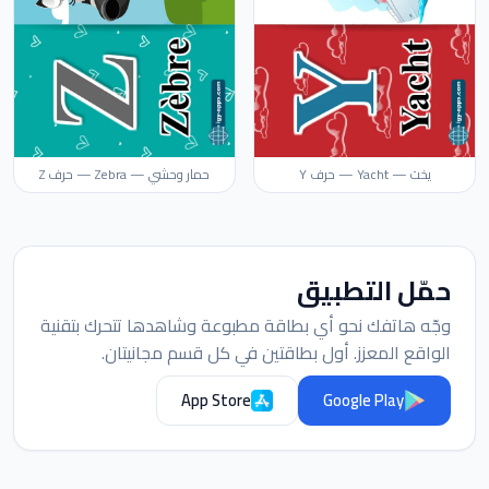
يخت — Yacht — حرف Y
حمار وحشي — Zebra — حرف Z
حمّل التطبيق
وجّه هاتفك نحو أي بطاقة مطبوعة وشاهدها تتحرك بتقنية
الواقع المعزز. أول بطاقتين في كل قسم مجانيتان.
App Store
Google Play