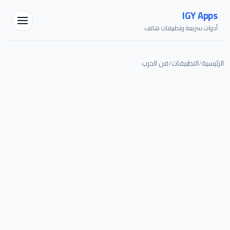
IGY Apps
أدوات سريعة وتطبيقات هاتف
الرئيسية
/
التطبيقات
/
فن الحرب
مساعد IGY
متصل — اسألني أي شيء