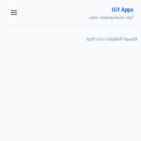
IGY Apps
أدوات سريعة وتطبيقات هاتف
الرئيسية
/
التطبيقات
/
نداء البرية
مساعد IGY
متصل — اسألني أي شيء